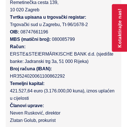
Remetinečka cesta 139,
10 020 Zagreb
Kotaktirajte nas!
Tvrtka upisana u trgovački registar:
Trgovački sud u Zagrebu, Tt-96/1678-2
OIB:
08747661196
MBS (matični broj):
080085799
Račun:
ERSTE&STEIERMÄRKISCHE BANK d.d. (sjedište
banke: Jadranski trg 3a, 51 000 Rijeka)
Broj računa (IBAN):
HR3524020061100862292
Temeljni kapital:
421.527,64 euro (3.176.000,00 kuna), iznos uplaćen
u cijelosti
Članovi uprave:
Neven Rusković, direktor
Zlatan Golub, prokurist