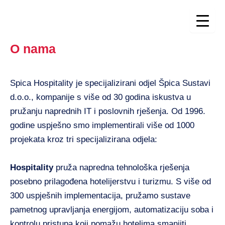
Skip
to
content
O nama
Spica Hospitality je specijalizirani odjel Špica Sustavi
d.o.o., kompanije s više od 30 godina iskustva u
pružanju naprednih IT i poslovnih rješenja. Od 1996.
godine uspješno smo implementirali više od 1000
projekata kroz tri specijalizirana odjela:
Hospitality
pruža napredna tehnološka rješenja
posebno prilagođena hotelijerstvu i turizmu. S više od
300 uspješnih implementacija, pružamo sustave
pametnog upravljanja energijom, automatizaciju soba i
kontrolu pristupa koji pomažu hotelima smanjiti